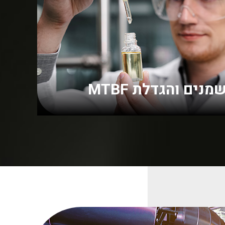
נים והגדלת MTBF